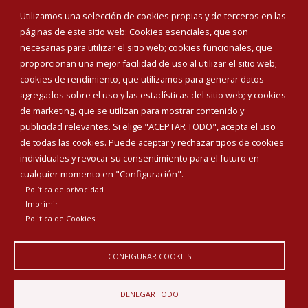
Eventos
Utilizamos una selección de cookies propias y de terceros en las
Corporación Municipal
páginas de este sitio web: Cookies esenciales, que son
Teléfonos de interés
necesarias para utilizar el sitio web; cookies funcionales, que
proporcionan una mejor facilidad de uso al utilizar el sitio web;
INICIAR SESIÓN
cookies de rendimiento, que utilizamos para generar datos
MAPA WEB
agregados sobre el uso y las estadísticas del sitio web; y cookies
de marketing, que se utilizan para mostrar contenido y
publicidad relevantes. Si elige "ACEPTAR TODO", acepta el uso
de todas las cookies. Puede aceptar y rechazar tipos de cookies
individuales y revocar su consentimiento para el futuro en
cualquier momento en "Configuración".
Política de privacidad
Imprimir
Politica de Cookies
CONFIGURAR COOKIES
Aviso Legal
Política de privacidad
Política de Cookies
DENEGAR TODO
Declaración de accesibilidad