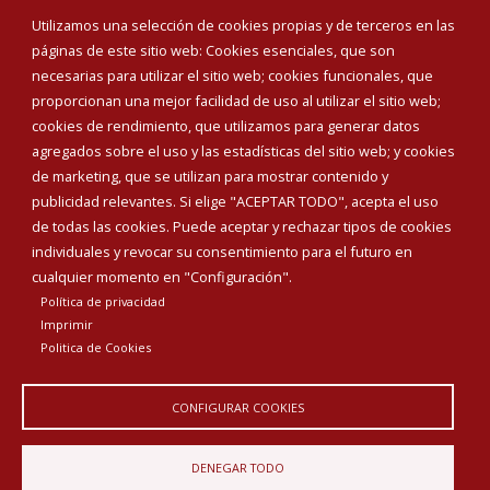
Eventos
Utilizamos una selección de cookies propias y de terceros en las
Corporación Municipal
páginas de este sitio web: Cookies esenciales, que son
Teléfonos de interés
necesarias para utilizar el sitio web; cookies funcionales, que
proporcionan una mejor facilidad de uso al utilizar el sitio web;
INICIAR SESIÓN
cookies de rendimiento, que utilizamos para generar datos
MAPA WEB
agregados sobre el uso y las estadísticas del sitio web; y cookies
de marketing, que se utilizan para mostrar contenido y
publicidad relevantes. Si elige "ACEPTAR TODO", acepta el uso
de todas las cookies. Puede aceptar y rechazar tipos de cookies
individuales y revocar su consentimiento para el futuro en
cualquier momento en "Configuración".
Política de privacidad
Imprimir
Politica de Cookies
CONFIGURAR COOKIES
Aviso Legal
Política de privacidad
Política de Cookies
DENEGAR TODO
Declaración de accesibilidad