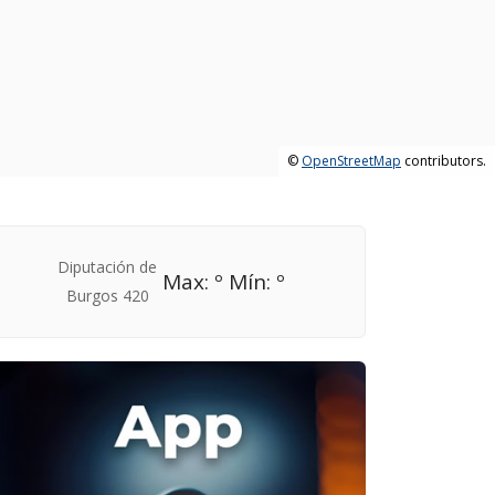
©
OpenStreetMap
contributors.
Max: º Mín: º