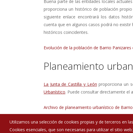
Buena parte de las entidades locales actuales
proporciona un histórico de población propio
siguiente enlace encontrará los datos histó
cuenta que en algunos casos podrá no existir
históricos coincidentes.
Evolución de la población de Barrio Panizares
Planeamiento urbaní
La Junta de Castilla y León
proporciona un se
Urbanístico
. Puede consultar directamente el a
Archivo de planeamiento urbanístico de Barrio
Utilizamos una selección de cookies propias y de terceros en las
Cookies esenciales, que son necesarias para utilizar el sitio web
Ayuntamiento de Basconcillos del Tozo