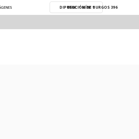
MAX: º MÍN: º
MÁGENES