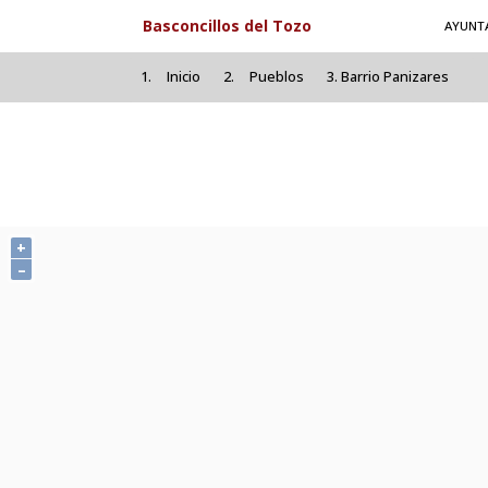
Pasar al contenido principal
Basconcillos del Tozo
AYUNT
Inicio
Pueblos
Barrio Panizares
+
–